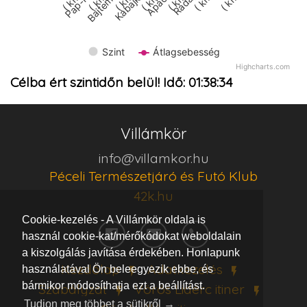
Pap-hegy
Kabajka-…
Bajtemetés
( km)
( km)
( km)
( km)
( km)
( km)
( km)
Szint
Átlagsebesség
Highcharts.com
Célba ért szintidőn belül! Idő:
01:38:34
Villámkör
info@villamkor.hu
Péceli Természetjáró és Futó Klub
42k.hu
Cookie-kezelés - A Villámkör oldala is
használ cookie-kat/mérőkódokat weboldalain
a kiszolgálás javítása érdekében. Honlapunk
Kezdőlap
Adatkezelés
használatával Ön beleegyezik ebbe, és
bármikor módosíthatja ezt a beállítást.
Szabályzat
Vörös Lidérc
itiner
Tudjon meg többet a sütikről →