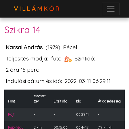
VILLÁMKÖR
Szikra 14
Karsai András
(1978)
Pécel
Teljesítés módja:
futó
Szintidő:
2 óra 15 perc
Indulási dátum és idő:
2022-03-11 06:29:11
Megtett
Pont
táv
Eltelt idő
Idő
Átlagsebesség
Rajt
-
-
06:29:11
-
Pap-hegy
2 km
00:15:06
06:44:17
7.9 km/h